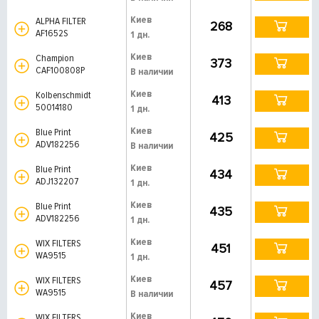
Киев
ALPHA FILTER
268
AF1652S
1 дн.
Киев
Champion
373
CAF100808P
В наличии
Киев
Kolbenschmidt
413
50014180
1 дн.
Киев
Blue Print
425
ADV182256
В наличии
Киев
Blue Print
434
ADJ132207
1 дн.
Киев
Blue Print
435
ADV182256
1 дн.
Киев
WIX FILTERS
451
WA9515
1 дн.
Киев
WIX FILTERS
457
WA9515
В наличии
Киев
WIX FILTERS