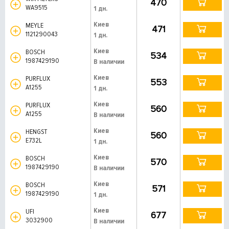
470
WA9515
1 дн.
Киев
MEYLE
471
1121290043
1 дн.
Киев
BOSCH
534
1987429190
В наличии
Киев
PURFLUX
553
A1255
1 дн.
Киев
PURFLUX
560
A1255
В наличии
Киев
HENGST
560
E732L
1 дн.
Киев
BOSCH
570
1987429190
В наличии
Киев
BOSCH
571
1987429190
1 дн.
Киев
UFI
677
3032900
В наличии