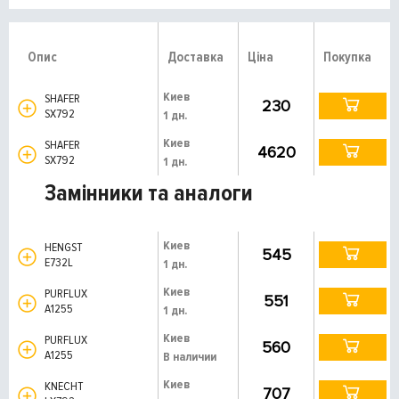
Опис
Доставка
Ціна
Покупка
Киев
SHAFER
230
SX792
1 дн.
Киев
SHAFER
4620
SX792
1 дн.
Замінники та аналоги
Киев
HENGST
545
E732L
1 дн.
Киев
PURFLUX
551
A1255
1 дн.
Киев
PURFLUX
560
A1255
В наличии
Киев
KNECHT
707