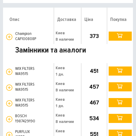
Опис
Доставка
Ціна
Покупка
Киев
Champion
373
CAF100808P
В наличии
Замінники та аналоги
Киев
WIX FILTERS
451
WA9515
1 дн.
Киев
WIX FILTERS
457
WA9515
В наличии
Киев
WIX FILTERS
467
WA9515
1 дн.
Киев
BOSCH
534
1987429190
В наличии
Киев
PURFLUX
551