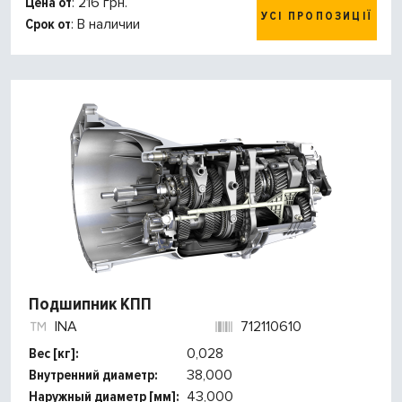
Цена от
: 216 грн.
УСІ ПРОПОЗИЦІЇ
Срок от
: В наличии
Подшипник КПП
INA
712110610
Вес [кг]:
0,028
Внутренний диаметр:
38,000
Наружный диаметр [мм]:
43,000