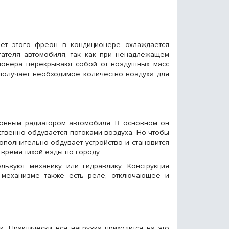
чет этого фреон в кондиционере охлаждается
гателя автомобиля, так как при ненадлежащем
ционера перекрывают собой от воздушных масс
 получает необходимое количество воздуха для
новным радиатором автомобиля. В основном он
ственно обдувается потоками воздуха. Но чтобы
ополнительно обдувает устройство и становится
время тихой езды по городу.
льзуют механику или гидравлику. Конструкция
В механизме также есть реле, отключающее и
. Практически вся нагрузка приходится на это