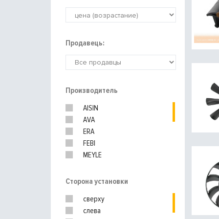
Продавець:
Производитель
AISIN
AVA
ERA
FEBI
MEYLE
NRF
Nissens
Сторона установки
SACHS
сверху
THERMOTEC
слева
TRUCKTEC