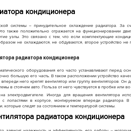
иатора кондиционера
еской системы – принудительное охлаждение радиатора. За с
Это также положительно отражается на функционировании дви
угие узлы. Это связано с тем, что если комплектующие конди
образом не охлаждаются, не обдуваются, второе устройство не
лятора радиатора кондиционера
матического оборудования его часто устанавливают перед ос
точно большую его часть. В таком расположении устройство каче
переди него крепят вентилятор или группу вентиляторов. Он д
ы в стоячем авто. Польза от него чувствуется в пробке или во 
 на электродвигателе. Иногда для вращения вентилятора испо
 с лопастями в корпусе, монтируемом впереди радиатора. 
, которые следят за состоянием и температурой системы.
нтилятора радиатора кондиционера
го зависит надежность и эффективность его работы – моторчик