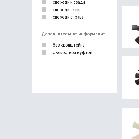
спереди и сзади
Vaico
спереди слева
Vemo
спереди справа
справа
Дополнительная информация
без кронштейна
с вякостной муфтой