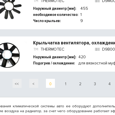
THERMOTEC
D9M0
Наружный диаметр [мм]:
455
необходимое количество:
1
Число крыльев:
9
Крыльчатка вентилятора, охлаждени
THERMOTEC
D9B00
Наружный диаметр [мм]:
420
Подогрев / охлаждение:
для вязкостной му
<<
<
0
1
2
3
4
ания климатической системы авто ее оборудуют дополнитель
ие воздуха на радиатор, за счет чего оборудование работает э