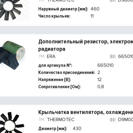
THERMOTEC
D9B00
Наружный диаметр [мм]:
460
Число крыльев:
11
Дополнительный резистор, электром
радиатора
ERA
66501
для артикула №:
665010
Количество присоединений:
2
Напряжение [В]:
12
Сопротивление [Ом]:
0,8
Крыльчатка вентилятора, охлаждени
THERMOTEC
D9M0
Диаметр [мм]:
430