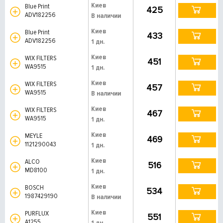
Киев
Blue Print
425
ADV182256
В наличии
Киев
Blue Print
433
ADV182256
1 дн.
Киев
WIX FILTERS
451
WA9515
1 дн.
Киев
WIX FILTERS
457
WA9515
В наличии
Киев
WIX FILTERS
467
WA9515
1 дн.
Киев
MEYLE
469
1121290043
1 дн.
Киев
ALCO
516
MD8100
1 дн.
Киев
BOSCH
534
1987429190
В наличии
Киев
PURFLUX
551
A1255
1 дн.