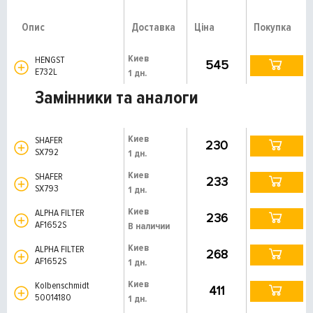
Опис
Доставка
Ціна
Покупка
Киев
HENGST
545
E732L
1 дн.
Замінники та аналоги
Киев
SHAFER
230
SX792
1 дн.
Киев
SHAFER
233
SX793
1 дн.
Киев
ALPHA FILTER
236
AF1652S
В наличии
Киев
ALPHA FILTER
268
AF1652S
1 дн.
Киев
Kolbenschmidt
411
50014180
1 дн.