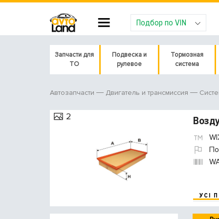
Подбор по VIN
Запчасти для
Подвеска и
Тормозная
ТО
рулевое
система
Автозапчасти
Двигатель и трансмиссия
Систе
2
Возду
WIX
По
WA
УСІ 