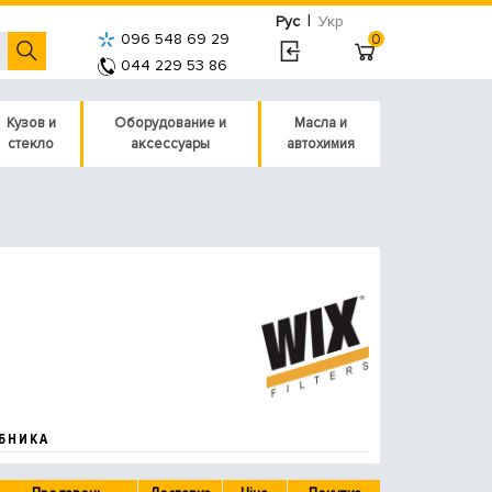
|
Рус
Укр
096 548 69 29
0
044 229 53 86
Кузов и
Оборудование и
Масла и
стекло
аксессуары
автохимия
БНИКА