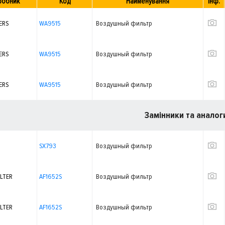
робник
Код
Найменування
Інф.
ERS
WA9515
Воздушный фильтр
ERS
WA9515
Воздушный фильтр
ERS
WA9515
Воздушный фильтр
Замінники та аналог
SX793
Воздушный фильтр
ILTER
AF1652S
Воздушный фильтр
ILTER
AF1652S
Воздушный фильтр