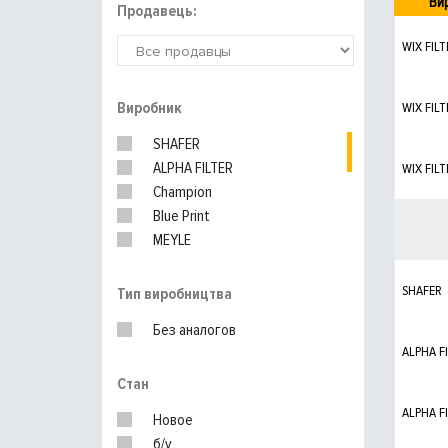
Ви
Продавець:
WIX FILT
Виробник
WIX FILT
SHAFER
ALPHA FILTER
WIX FILT
Champion
Blue Print
MEYLE
HENGST
PURFLUX
SHAFER
Тип виробництва
UFI
Без аналогов
BOSCH
ALPHA F
KNECHT
Стан
MANN-FILTER
VAG
ALPHA F
Новое
б/у