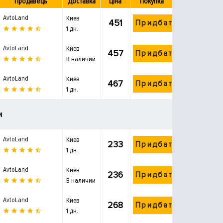
Продавець
Доставка
Ціна
Покупка
AvtoLand
Киев
451
Придбати
1 дн.
AvtoLand
Киев
457
Придбати
В наличии
AvtoLand
Киев
467
Придбати
1 дн.
и
AvtoLand
Киев
233
Придбати
1 дн.
AvtoLand
Киев
236
Придбати
В наличии
AvtoLand
Киев
268
Придбати
1 дн.