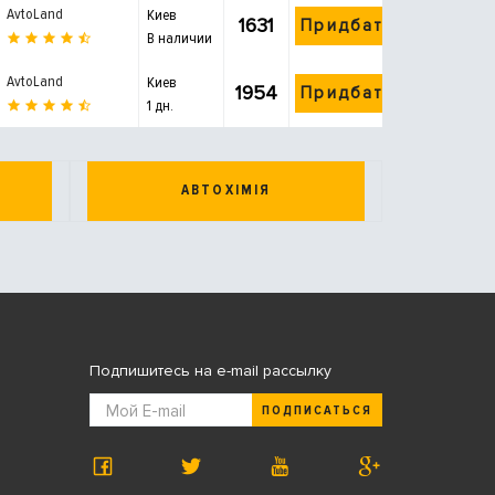
AvtoLand
Киев
1631
Придбати
В наличии
AvtoLand
Киев
1954
Придбати
1 дн.
АВТОХІМІЯ
Подпишитесь на e-mail рассылку
ПОДПИСАТЬСЯ