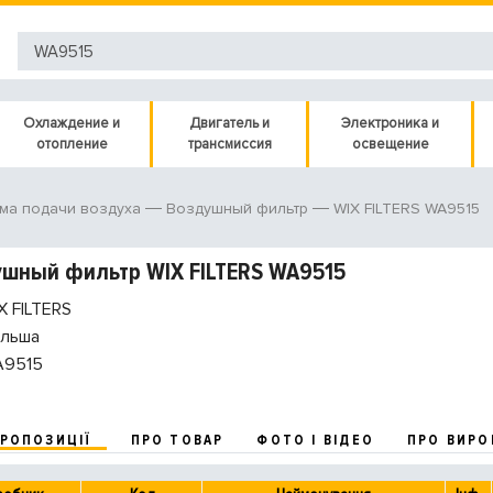
Охлаждение и
Двигатель и
Электроника и
отопление
трансмиссия
освещение
WIX FILTERS WA9515
ма подачи воздуха
Воздушный фильтр
шный фильтр WIX FILTERS WA9515
 FILTERS
льша
9515
ПРОПОЗИЦІЇ
ПРО ТОВАР
ФОТО І ВІДЕО
ПРО ВИРО