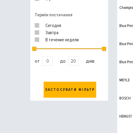
Champi
Термін постачання
Сегодня
Blue Prin
Завтра
В течение недели
Blue Prin
от
до
днів
Blue Prin
MEYLE
ЗАСТОСУВАТИ ФІЛЬТР
BOSCH
HENGST