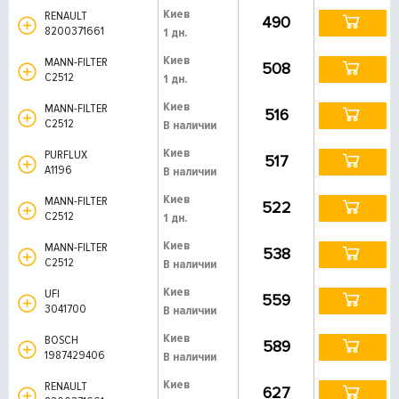
Киев
RENAULT
490
8200371661
1 дн.
Киев
MANN-FILTER
508
C2512
1 дн.
Киев
MANN-FILTER
516
C2512
В наличии
Киев
PURFLUX
517
A1196
В наличии
Киев
MANN-FILTER
522
C2512
1 дн.
Киев
MANN-FILTER
538
C2512
В наличии
Киев
UFI
559
3041700
В наличии
Киев
BOSCH
589
1987429406
В наличии
Киев
RENAULT
627