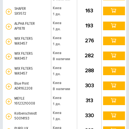
Киев
SHAFER
163
SX9572
1 дн.
Киев
ALPHA FILTER
193
AF1878
1 дн.
Киев
WIX FILTERS
276
WA9457
1 дн.
Киев
WIX FILTERS
282
WA9457
В наличии
Киев
WIX FILTERS
288
WA9457
1 дн.
Киев
Blue Print
303
ADR162208
В наличии
Киев
MEYLE
313
16123210008
1 дн.
Киев
Kolbenschmidt
330
50014193
1 дн.
Киев
PURFLUX