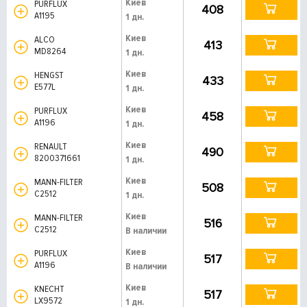
Киев
PURFLUX
408
A1195
1 дн.
Киев
ALCO
413
MD8264
1 дн.
Киев
HENGST
433
E577L
1 дн.
Киев
PURFLUX
458
A1196
1 дн.
Киев
RENAULT
490
8200371661
1 дн.
Киев
MANN-FILTER
508
C2512
1 дн.
Киев
MANN-FILTER
516
C2512
В наличии
Киев
PURFLUX
517
A1196
В наличии
Киев
KNECHT
517
LX9572
1 дн.