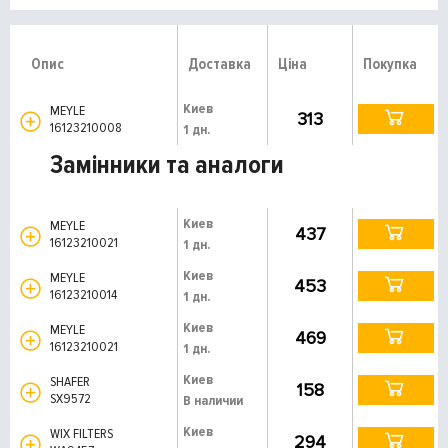
Опис
Доставка
Ціна
Покупка
Киев
MEYLE
313
16123210008
1 дн.
Замінники та аналоги
Киев
MEYLE
437
16123210021
1 дн.
Киев
MEYLE
453
16123210014
1 дн.
Киев
MEYLE
469
16123210021
1 дн.
Киев
SHAFER
158
SX9572
В наличии
Киев
WIX FILTERS
294