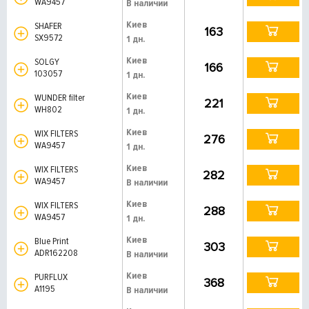
WA9457
В наличии
Киев
SHAFER
163
SX9572
1 дн.
Киев
SOLGY
166
103057
1 дн.
Киев
WUNDER filter
221
WH802
1 дн.
Киев
WIX FILTERS
276
WA9457
1 дн.
Киев
WIX FILTERS
282
WA9457
В наличии
Киев
WIX FILTERS
288
WA9457
1 дн.
Киев
Blue Print
303
ADR162208
В наличии
Киев
PURFLUX
368
A1195
В наличии