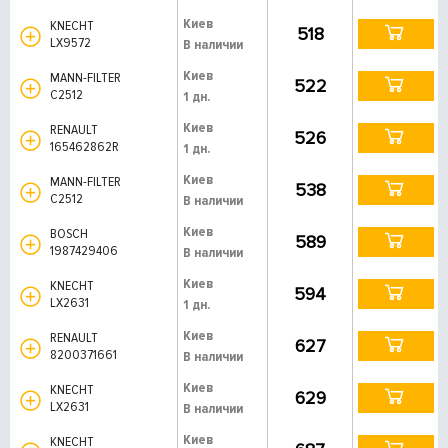
Киев
KNECHT
518
LX9572
В наличии
Киев
MANN-FILTER
522
C2512
1 дн.
Киев
RENAULT
526
165462862R
1 дн.
Киев
MANN-FILTER
538
C2512
В наличии
Киев
BOSCH
589
1987429406
В наличии
Киев
KNECHT
594
LX2631
1 дн.
Киев
RENAULT
627
8200371661
В наличии
Киев
KNECHT
629
LX2631
В наличии
Киев
KNECHT