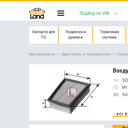
Подбор по VIN
Запчасти для
Подвеска и
Тормозная
ТО
рулевое
система
Автозапчасти
Двигатель и трансмиссия
Систе
Возд
SO
Ит
S3
УСІ 