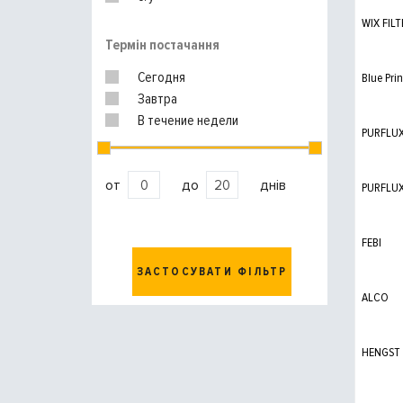
WIX FILT
Термін постачання
Сегодня
Blue Prin
Завтра
В течение недели
PURFLU
от
до
днів
PURFLU
FEBI
ЗАСТОСУВАТИ ФІЛЬТР
ALCO
HENGST