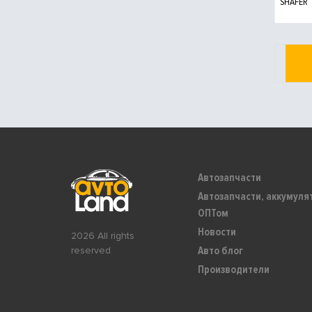
SHAFER
Автозапчасти
Автозапчасти, аккумуля
ОПТом
Новости
2026 All rights
Авто блог
reserved
Производители