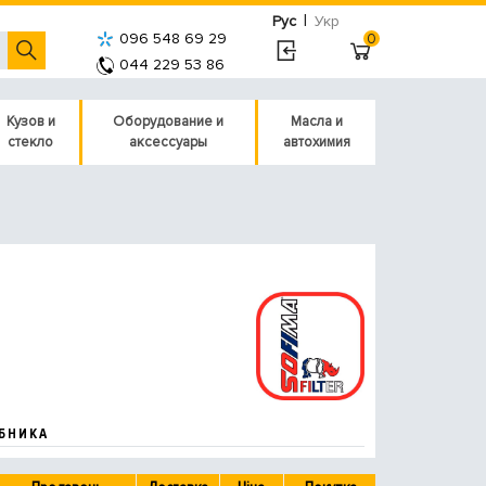
|
Рус
Укр
096 548 69 29
0
044 229 53 86
Кузов и
Оборудование и
Масла и
стекло
аксессуары
автохимия
БНИКА