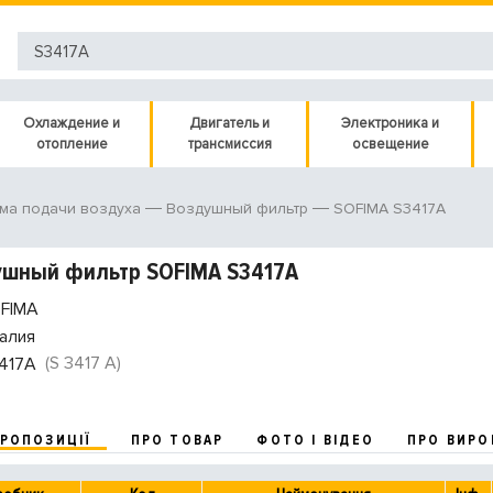
Охлаждение и
Двигатель и
Электроника и
отопление
трансмиссия
освещение
SOFIMA S3417A
ма подачи воздуха
Воздушный фильтр
ушный фильтр SOFIMA S3417A
FIMA
алия
(S 3417 A)
417A
ПРОПОЗИЦІЇ
ПРО ТОВАР
ФОТО І ВІДЕО
ПРО ВИРО