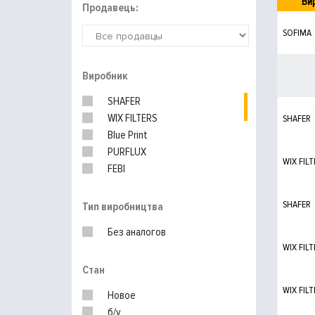
Ви
Продавець:
SOFIMA
Виробник
SHAFER
WIX FILTERS
SHAFER
Blue Print
PURFLUX
WIX FILT
FEBI
ALCO
HENGST
SHAFER
Тип виробництва
KNECHT
Без аналогов
MANN-FILTER
WIX FILT
BOSCH
Стан
UFI
RENAULT
WIX FILT
Новое
б/у