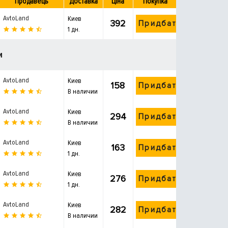
Продавець
Доставка
Ціна
Покупка
AvtoLand
Киев
392
Придбати
1 дн.
и
AvtoLand
Киев
158
Придбати
В наличии
AvtoLand
Киев
294
Придбати
В наличии
AvtoLand
Киев
163
Придбати
1 дн.
AvtoLand
Киев
276
Придбати
1 дн.
AvtoLand
Киев
282
Придбати
В наличии