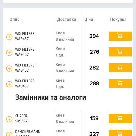
Опис
Доставка
Ціна
Покупка
Киев
WIX FILTERS
294
WA9457
В наличии
Киев
WIX FILTERS
276
WA9457
1 дн.
Киев
WIX FILTERS
282
WA9457
В наличии
Киев
WIX FILTERS
288
WA9457
1 дн.
Замінники та аналоги
Киев
SHAFER
158
SX9572
В наличии
Киев
DENCKERMANN
227