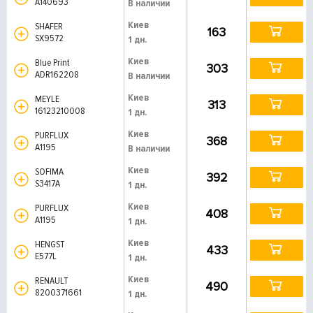
A140693
В наличии
Киев
SHAFER
163
SX9572
1 дн.
Киев
Blue Print
303
ADR162208
В наличии
Киев
MEYLE
313
16123210008
1 дн.
Киев
PURFLUX
368
A1195
В наличии
Киев
SOFIMA
392
S3417A
1 дн.
Киев
PURFLUX
408
A1195
1 дн.
Киев
HENGST
433
E577L
1 дн.
Киев
RENAULT
490
8200371661
1 дн.