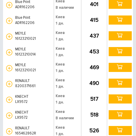
Киев
Blue Print
401
ADR162206
В наличии
Киев
Blue Print
415
ADR162206
1 дн.
Киев
MEYLE
437
16123210021
1 дн.
Киев
MEYLE
453
16123210014
1 дн.
Киев
MEYLE
469
16123210021
1 дн.
Киев
RENAULT
490
8200371661
1 дн.
Киев
KNECHT
517
LX9572
1 дн.
Киев
KNECHT
518
LX9572
В наличии
Киев
RENAULT
526
165462862R
1 дн.