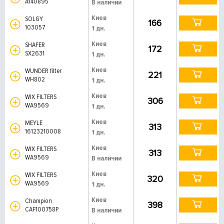
A140895
В наличии
Киев
SOLGY
166
103057
1 дн.
Киев
SHAFER
172
SX2631
1 дн.
Киев
WUNDER filter
221
WH802
1 дн.
Киев
WIX FILTERS
306
WA9569
1 дн.
Киев
MEYLE
313
16123210008
1 дн.
Киев
WIX FILTERS
313
WA9569
В наличии
Киев
WIX FILTERS
320
WA9569
1 дн.
Киев
Champion
398
CAF100758P
В наличии