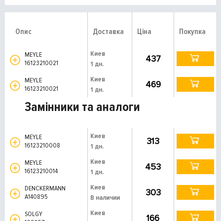
Опис
Доставка
Ціна
Покупка
Киев
MEYLE
437
16123210021
1 дн.
Киев
MEYLE
469
16123210021
1 дн.
Замінники та аналоги
Киев
MEYLE
313
16123210008
1 дн.
Киев
MEYLE
453
16123210014
1 дн.
Киев
DENCKERMANN
303
A140895
В наличии
Киев
SOLGY
166