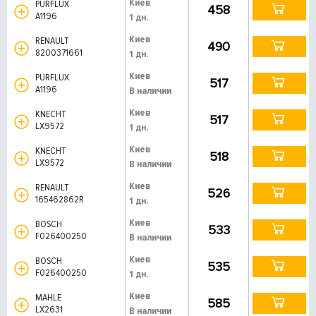
Киев
PURFLUX
458
A1196
1 дн.
Киев
RENAULT
490
8200371661
1 дн.
Киев
PURFLUX
517
A1196
В наличии
Киев
KNECHT
517
LX9572
1 дн.
Киев
KNECHT
518
LX9572
В наличии
Киев
RENAULT
526
165462862R
1 дн.
Киев
BOSCH
533
F026400250
В наличии
Киев
BOSCH
535
F026400250
1 дн.
Киев
MAHLE
585
LX2631
В наличии