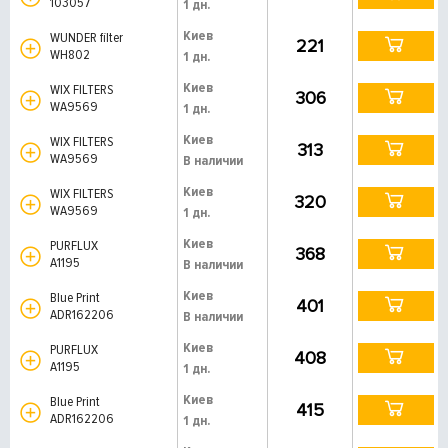
103057
1 дн.
Киев
WUNDER filter
221
WH802
1 дн.
Киев
WIX FILTERS
306
WA9569
1 дн.
Киев
WIX FILTERS
313
WA9569
В наличии
Киев
WIX FILTERS
320
WA9569
1 дн.
Киев
PURFLUX
368
A1195
В наличии
Киев
Blue Print
401
ADR162206
В наличии
Киев
PURFLUX
408
A1195
1 дн.
Киев
Blue Print
415
ADR162206
1 дн.