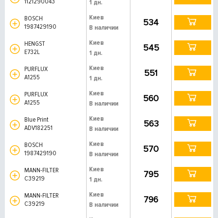
1121290043
1 дн.
Киев
BOSCH
534
1987429190
В наличии
Киев
HENGST
545
E732L
1 дн.
Киев
PURFLUX
551
A1255
1 дн.
Киев
PURFLUX
560
A1255
В наличии
Киев
Blue Print
563
ADV182251
В наличии
Киев
BOSCH
570
1987429190
В наличии
Киев
MANN-FILTER
795
C39219
1 дн.
Киев
MANN-FILTER
796
C39219
В наличии