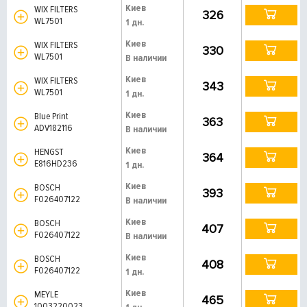
Киев
WIX FILTERS
326
WL7501
1 дн.
Киев
WIX FILTERS
330
WL7501
В наличии
Киев
WIX FILTERS
343
WL7501
1 дн.
Киев
Blue Print
363
ADV182116
В наличии
Киев
HENGST
364
E816HD236
1 дн.
Киев
BOSCH
393
F026407122
В наличии
Киев
BOSCH
407
F026407122
В наличии
Киев
BOSCH
408
F026407122
1 дн.
Киев
MEYLE
465
1003220023