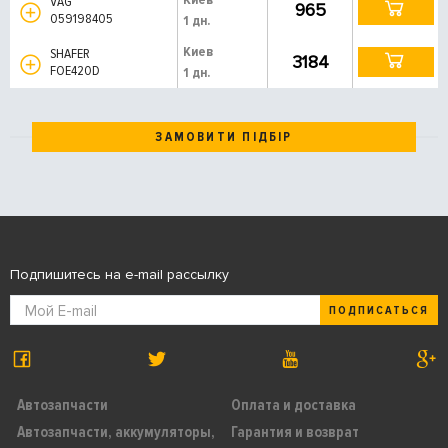
VAG
965
059198405
1 дн.
Киев
SHAFER
3184
FOE420D
1 дн.
ЗАМОВИТИ ПІДБІР
Подпишитесь на e-mail рассылку
ПОДПИСАТЬСЯ
Автозапчасти
Оплата и доставка
Автозапчасти, аккумуляторы,
Гарантия и возврат