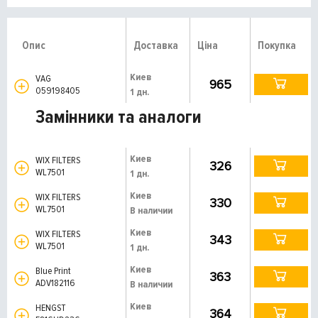
Опис
Доставка
Ціна
Покупка
Киев
VAG
965
059198405
1 дн.
Замінники та аналоги
Киев
WIX FILTERS
326
WL7501
1 дн.
Киев
WIX FILTERS
330
WL7501
В наличии
Киев
WIX FILTERS
343
WL7501
1 дн.
Киев
Blue Print
363
ADV182116
В наличии
Киев
HENGST
364