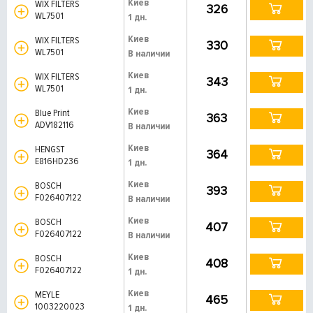
Киев
WIX FILTERS
326
WL7501
1 дн.
Киев
WIX FILTERS
330
WL7501
В наличии
Киев
WIX FILTERS
343
WL7501
1 дн.
Киев
Blue Print
363
ADV182116
В наличии
Киев
HENGST
364
E816HD236
1 дн.
Киев
BOSCH
393
F026407122
В наличии
Киев
BOSCH
407
F026407122
В наличии
Киев
BOSCH
408
F026407122
1 дн.
Киев
MEYLE
465
1003220023
1 дн.