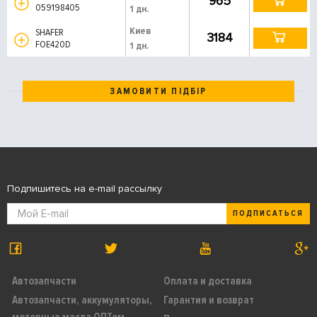
965
059198405
1 дн.
Киев
SHAFER
3184
FOE420D
1 дн.
ЗАМОВИТИ ПІДБІР
Подпишитесь на e-mail рассылку
ПОДПИСАТЬСЯ
Автозапчасти
Оплата и доставка
Автозапчасти, аккумуляторы,
Гарантия и возврат
моторные масла ОПТом