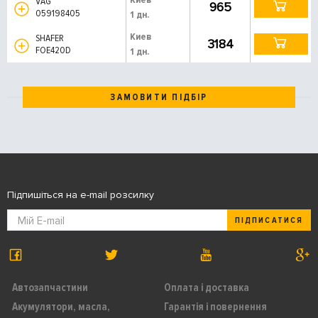
VAG
965
059198405
1 дн.
Киев
SHAFER
3184
FOE420D
1 дн.
ЗАМОВИТИ ПІДБІР
Підпишіться на e-mail розсилку
ПІДПИСАТИСЯ
Автозапчастини
Оплата і доставка
Акумулятори, масла,
Гарантія і повернення