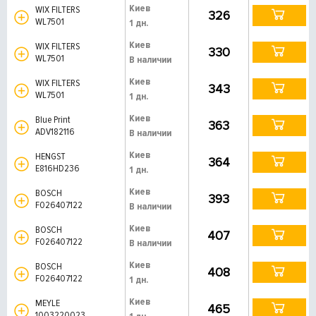
Киев
WIX FILTERS
326
WL7501
1 дн.
Киев
WIX FILTERS
330
WL7501
В наличии
Киев
WIX FILTERS
343
WL7501
1 дн.
Киев
Blue Print
363
ADV182116
В наличии
Киев
HENGST
364
E816HD236
1 дн.
Киев
BOSCH
393
F026407122
В наличии
Киев
BOSCH
407
F026407122
В наличии
Киев
BOSCH
408
F026407122
1 дн.
Киев
MEYLE
465
1003220023