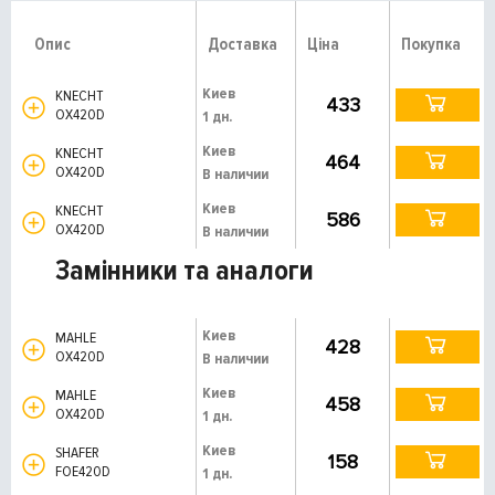
Опис
Доставка
Ціна
Покупка
Киев
KNECHT
433
OX420D
1 дн.
Киев
KNECHT
464
OX420D
В наличии
Киев
KNECHT
586
OX420D
В наличии
Замінники та аналоги
Киев
MAHLE
428
OX420D
В наличии
Киев
MAHLE
458
OX420D
1 дн.
Киев
SHAFER
158
FOE420D
1 дн.