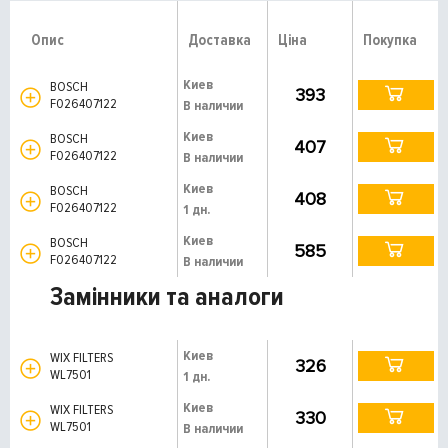
Опис
Доставка
Ціна
Покупка
Киев
BOSCH
393
F026407122
В наличии
Киев
BOSCH
407
F026407122
В наличии
Киев
BOSCH
408
F026407122
1 дн.
Киев
BOSCH
585
F026407122
В наличии
Замінники та аналоги
Киев
WIX FILTERS
326
WL7501
1 дн.
Киев
WIX FILTERS
330
WL7501
В наличии