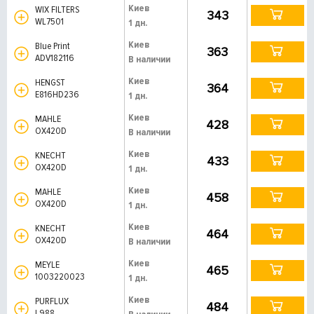
Киев
WIX FILTERS
343
WL7501
1 дн.
Киев
Blue Print
363
ADV182116
В наличии
Киев
HENGST
364
E816HD236
1 дн.
Киев
MAHLE
428
OX420D
В наличии
Киев
KNECHT
433
OX420D
1 дн.
Киев
MAHLE
458
OX420D
1 дн.
Киев
KNECHT
464
OX420D
В наличии
Киев
MEYLE
465
1003220023
1 дн.
Киев
PURFLUX
484
L988