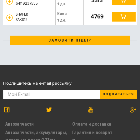
3313
64119237555
1 дн.
Киев
SHAFER
4769
SAK812
1 дн.
ЗАМОВИТИ ПІДБІР
Подпишитесь на e-mail рассылку
ПОДПИСАТЬСЯ
Автозапчасти
Оплата и доставка
Автозапчасти, аккумуляторы,
Гарантия и возврат
моторные масла ОПТом