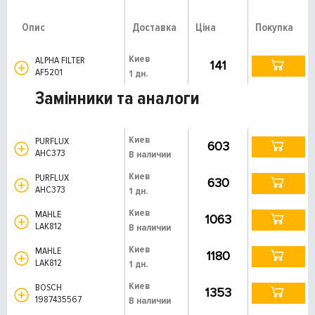
Опис
Доставка
Ціна
Покупка
Киев
ALPHA FILTER
141
AF5201
1 дн.
Замінники та аналоги
Киев
PURFLUX
603
AHC373
В наличии
Киев
PURFLUX
630
AHC373
1 дн.
Киев
MAHLE
1063
LAK812
В наличии
Киев
MAHLE
1180
LAK812
1 дн.
Киев
BOSCH
1353
1987435567
В наличии