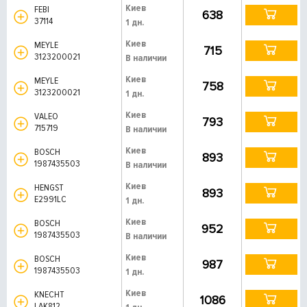
Киев
FEBI
638
37114
1 дн.
Киев
MEYLE
715
3123200021
В наличии
Киев
MEYLE
758
3123200021
1 дн.
Киев
VALEO
793
715719
В наличии
Киев
BOSCH
893
1987435503
В наличии
Киев
HENGST
893
E2991LC
1 дн.
Киев
BOSCH
952
1987435503
В наличии
Киев
BOSCH
987
1987435503
1 дн.
Киев
KNECHT
1086
LAK812