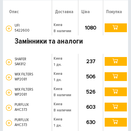
Опис
Доставка
Ціна
Покупка
Киев
UFI
1080
5422600
В наличии
Замінники та аналоги
Киев
SHAFER
237
SAK812
1 дн.
Киев
WIX FILTERS
506
WP2081
1 дн.
Киев
WIX FILTERS
526
WP2081
В наличии
Киев
PURFLUX
603
AHC373
В наличии
Киев
PURFLUX
630
AHC373
1 дн.