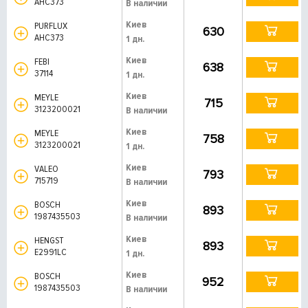
AHC373
В наличии
Киев
PURFLUX
630
AHC373
1 дн.
Киев
FEBI
638
37114
1 дн.
Киев
MEYLE
715
3123200021
В наличии
Киев
MEYLE
758
3123200021
1 дн.
Киев
VALEO
793
715719
В наличии
Киев
BOSCH
893
1987435503
В наличии
Киев
HENGST
893
E2991LC
1 дн.
Киев
BOSCH
952
1987435503
В наличии