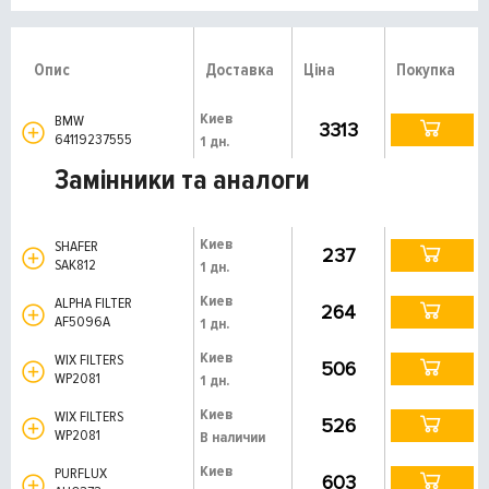
Опис
Доставка
Ціна
Покупка
Киев
BMW
3313
64119237555
1 дн.
Замінники та аналоги
Киев
SHAFER
237
SAK812
1 дн.
Киев
ALPHA FILTER
264
AF5096A
1 дн.
Киев
WIX FILTERS
506
WP2081
1 дн.
Киев
WIX FILTERS
526
WP2081
В наличии
Киев
PURFLUX
603