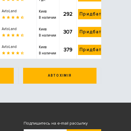
AvtoLand
Киев
292
Придбати
В наличии
AvtoLand
Киев
307
Придбати
В наличии
AvtoLand
Киев
379
Придбати
В наличии
АВТОХІМІЯ
Подпишитесь на e-mail рассылку