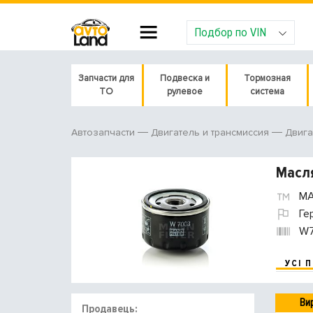
Подбор по VIN
Запчасти для
Подвеска и
Тормозная
ТО
рулевое
система
Автозапчасти
Двигатель и трансмиссия
Двига
Масл
MA
Ге
W
УСІ 
Ви
Продавець: