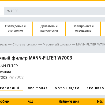
Охлаждение и
Двигатель и
Электроника и
отопление
трансмиссия
освещение
MANN-FILTER W70
тель
Система смазки
Масляный фильтр
яный фильтр MANN-FILTER W7003
NN-FILTER
рмания
(W 7003)
7003
ПРОПОЗИЦІЇ
ПРО ТОВАР
ФОТО І ВІДЕО
ПРО ВИРО
робник
Код
Найменування
Інф.