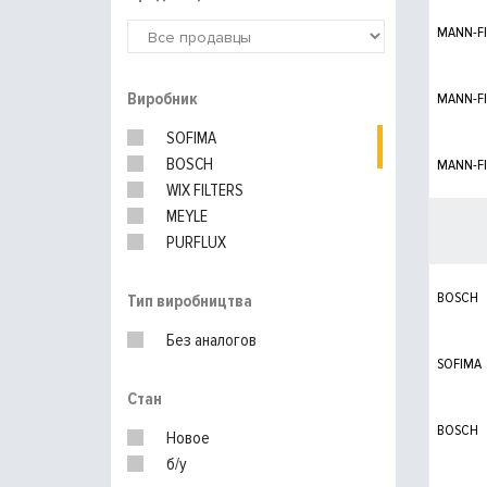
MANN-FI
Виробник
MANN-FI
SOFIMA
BOSCH
MANN-FI
WIX FILTERS
MEYLE
PURFLUX
KNECHT
UFI
BOSCH
Тип виробництва
Без аналогов
SOFIMA
Стан
BOSCH
Новое
б/у