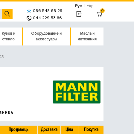
|
Рус
Укр
096 548 69 29
0
044 229 53 86
Кузов и
Оборудование и
Масла и
стекло
аксессуары
автохимия
03
БНИКА
Продавець
Доставка
Ціна
Покупка