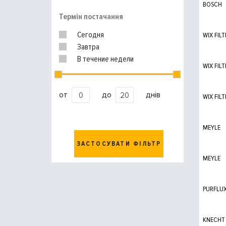
BOSCH
Термін постачання
Сегодня
WIX FILT
Завтра
В течение недели
WIX FILT
от
до
днів
WIX FILT
MEYLE
ЗАСТОСУВАТИ ФІЛЬТР
MEYLE
PURFLU
KNECHT