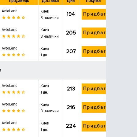
Продавець
Доставка
Ціна
Покупка
AvtoLand
Киев
194
Придбати
В наличии
AvtoLand
Киев
205
Придбати
В наличии
AvtoLand
Киев
207
Придбати
1 дн.
и
AvtoLand
Киев
213
Придбати
1 дн.
AvtoLand
Киев
216
Придбати
В наличии
AvtoLand
Киев
224
Придбати
1 дн.