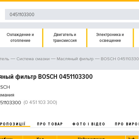
Охлаждение и
Двигатель и
Электроника и
отопление
трансмиссия
освещение
BOSCH 04511033
тель
Система смазки
Масляный фильтр
яный фильтр BOSCH 0451103300
SCH
рмания
(0 451 103 300)
51103300
ПРОПОЗИЦІЇ
ПРО ТОВАР
ФОТО І ВІДЕО
ПРО ВИРО