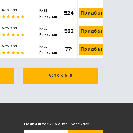
AvtoLand
Киев
524
Придбати
В наличии
AvtoLand
Киев
582
Придбати
В наличии
AvtoLand
Киев
771
Придбати
В наличии
АВТОХІМІЯ
Подпишитесь на e-mail рассылку