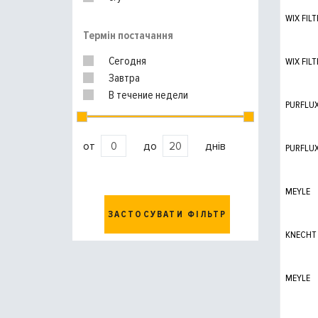
WIX FILT
Термін постачання
Сегодня
WIX FILT
Завтра
В течение недели
PURFLU
от
до
днів
PURFLU
MEYLE
ЗАСТОСУВАТИ ФІЛЬТР
KNECHT
MEYLE