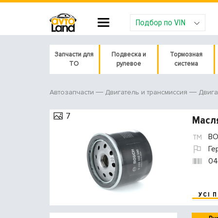
Подбор по VIN
Запчасти для
Подвеска и
Тормозная
ТО
рулевое
система
Автозапчасти
Двигатель и трансмиссия
Двига
7
Масл
BO
Ге
04
УСІ 