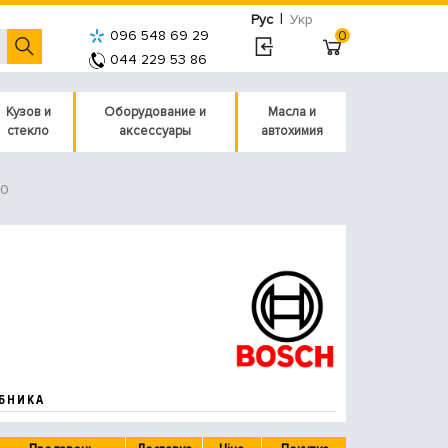
|
Рус
Укр
096 548 69 29
0
044 229 53 86
Кузов и
Оборудование и
Масла и
стекло
аксессуары
автохимия
00
БНИКА