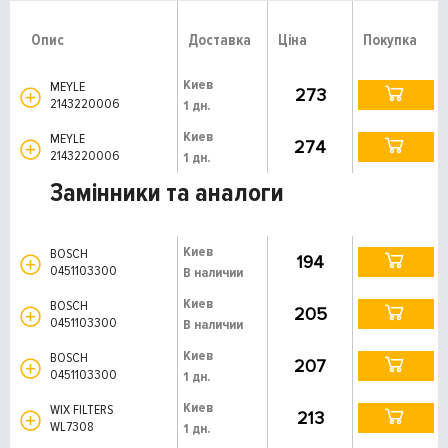
Опис
Доставка
Ціна
Покупка
Киев
MEYLE
273
2143220006
1 дн.
Киев
MEYLE
274
2143220006
1 дн.
Замінники та аналоги
Киев
BOSCH
194
0451103300
В наличии
Киев
BOSCH
205
0451103300
В наличии
Киев
BOSCH
207
0451103300
1 дн.
Киев
WIX FILTERS
213
WL7308
1 дн.