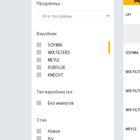
Ви
Продавець:
UFI
Виробник
SOFIMA
WIX FILTERS
SOFIMA
MEYLE
PURFLUX
WIX FILT
KNECHT
MANN-FILTER
WIX FILT
Тип виробництва
Без аналогов
WIX FILT
Стан
MEYLE
Новое
б/у