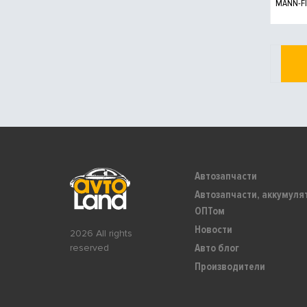
MANN-FI
Автозапчасти
Автозапчасти, аккумуля
ОПТом
Новости
2026 All rights
Авто блог
reserved
Производители