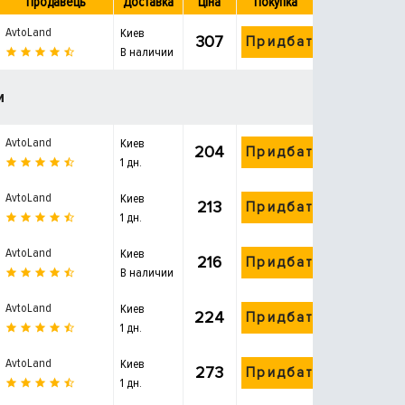
Продавець
Доставка
Ціна
Покупка
AvtoLand
Киев
307
Придбати
В наличии
и
AvtoLand
Киев
204
Придбати
1 дн.
AvtoLand
Киев
213
Придбати
1 дн.
AvtoLand
Киев
216
Придбати
В наличии
AvtoLand
Киев
224
Придбати
1 дн.
AvtoLand
Киев
273
Придбати
1 дн.