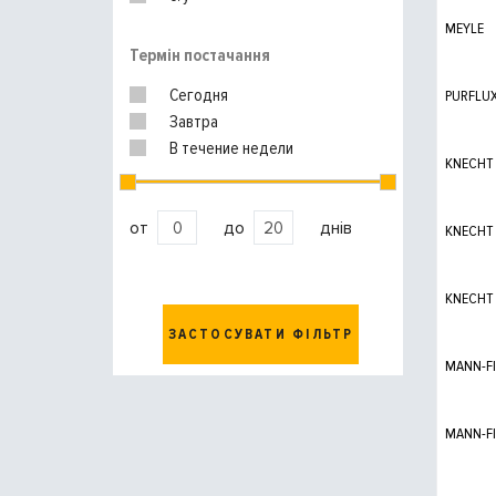
MEYLE
Термін постачання
Сегодня
PURFLU
Завтра
В течение недели
KNECHT
от
до
днів
KNECHT
KNECHT
ЗАСТОСУВАТИ ФІЛЬТР
MANN-FI
MANN-FI