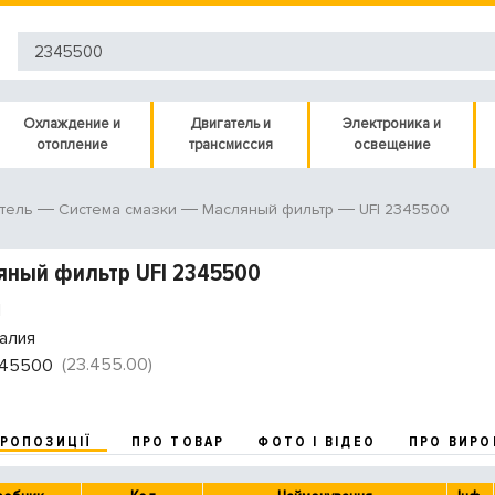
Охлаждение и
Двигатель и
Электроника и
отопление
трансмиссия
освещение
UFI 2345500
тель
Система смазки
Масляный фильтр
яный фильтр UFI 2345500
I
алия
(23.455.00)
45500
ПРОПОЗИЦІЇ
ПРО ТОВАР
ФОТО І ВІДЕО
ПРО ВИРО