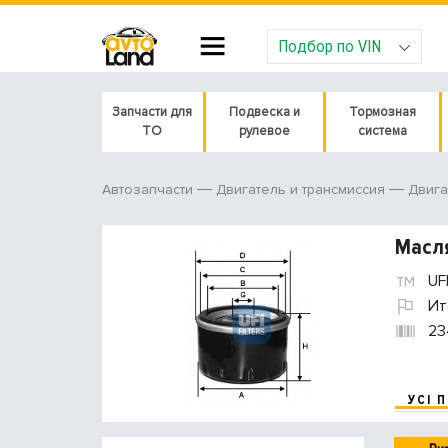
Подбор по VIN
Запчасти для
Подвеска и
Тормозная
ТО
рулевое
система
Автозапчасти
Двигатель и трансмиссия
Двига
Масл
UF
Ит
23
УСІ 