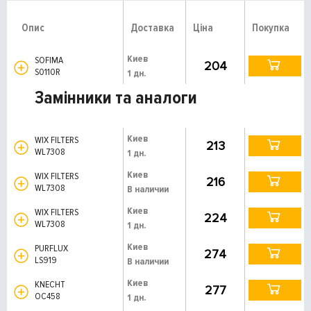
Опис
Доставка
Ціна
Покупка
Киев
SOFIMA
204
S0110R
1 дн.
Замінники та аналоги
Киев
WIX FILTERS
213
WL7308
1 дн.
Киев
WIX FILTERS
216
WL7308
В наличии
Киев
WIX FILTERS
224
WL7308
1 дн.
Киев
PURFLUX
274
LS919
В наличии
Киев
KNECHT
277
OC458
1 дн.