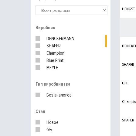
HENGST
Виробник
DENCKERMANN
SHAFER
DENCKE
Champion
Blue Print
SHAFER
MEYLE
FEBI
SOFIMA
UFI
Тип виробництва
WIX FILTERS
Без аналогов
Kolbenschmidt
Champi
PURFLUX
Стан
BOSCH
UFI
SHAFER
Новое
KNECHT
б/у
MAHLE