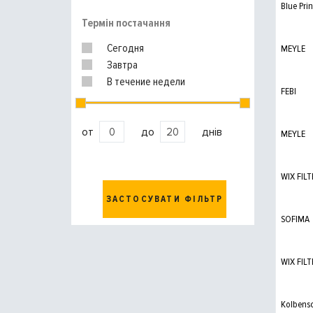
Blue Prin
MANN-FILTER
Термін постачання
VAG
Сегодня
MEYLE
Завтра
В течение недели
FEBI
от
до
днів
MEYLE
WIX FILT
ЗАСТОСУВАТИ ФІЛЬТР
SOFIMA
WIX FILT
Kolbens