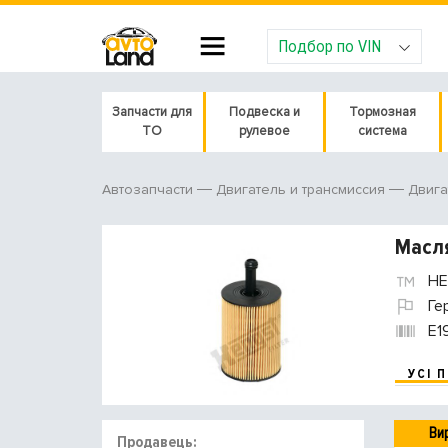
Подбор по VIN
Запчасти для
Подвеска и
Тормозная
ТО
рулевое
система
Автозапчасти
Двигатель и трансмиссия
Двига
Масл
HE
Ге
E1
УСІ 
Ви
Продавець: