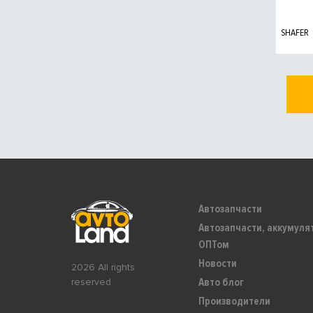
SHAFER
Автозапчасти
Автозапчасти, аккумуля
ОПТом
Новости
2026 All rights
Авто блог
reserved
Производители