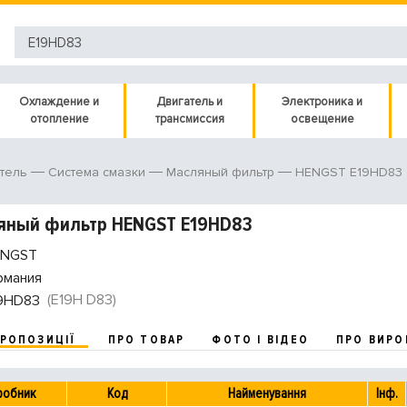
Охлаждение и
Двигатель и
Электроника и
отопление
трансмиссия
освещение
HENGST E19HD83
тель
Система смазки
Масляный фильтр
яный фильтр HENGST E19HD83
NGST
рмания
(E19H D83)
9HD83
ПРОПОЗИЦІЇ
ПРО ТОВАР
ФОТО І ВІДЕО
ПРО ВИРО
робник
Код
Найменування
Інф.