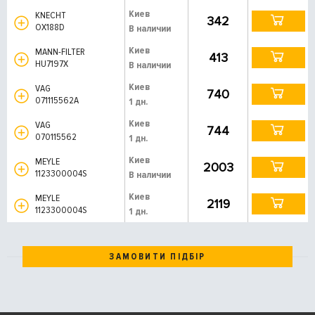
Киев
KNECHT
342
OX188D
В наличии
Киев
MANN-FILTER
413
HU7197X
В наличии
Киев
VAG
740
071115562A
1 дн.
Киев
VAG
744
070115562
1 дн.
Киев
MEYLE
2003
1123300004S
В наличии
Киев
MEYLE
2119
1123300004S
1 дн.
ЗАМОВИТИ ПІДБІР