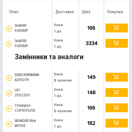
Опис
Доставка
Ціна
Покупка
Киев
SHAFER
166
FOE188P
1 дн.
Киев
SHAFER
3334
FOE188P
1 дн.
Замінники та аналоги
Киев
DENCKERMANN
149
A210079
В наличии
Киев
UFI
148
2502300
1 дн.
Киев
Champion
166
COF100525E
В наличии
Киев
WUNDER filter
182
WY106
1 дн.