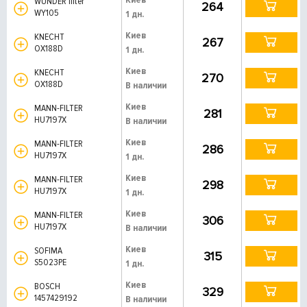
WUNDER filter
264
WY105
1 дн.
Киев
KNECHT
267
OX188D
1 дн.
Киев
KNECHT
270
OX188D
В наличии
Киев
MANN-FILTER
281
HU7197X
В наличии
Киев
MANN-FILTER
286
HU7197X
1 дн.
Киев
MANN-FILTER
298
HU7197X
1 дн.
Киев
MANN-FILTER
306
HU7197X
В наличии
Киев
SOFIMA
315
S5023PE
1 дн.
Киев
BOSCH
329
1457429192
В наличии