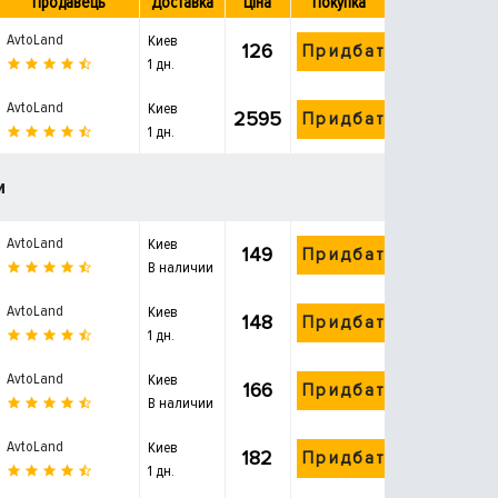
Продавець
Доставка
Ціна
Покупка
AvtoLand
Киев
126
Придбати
1 дн.
AvtoLand
Киев
2595
Придбати
1 дн.
и
AvtoLand
Киев
149
Придбати
В наличии
AvtoLand
Киев
148
Придбати
1 дн.
AvtoLand
Киев
166
Придбати
В наличии
AvtoLand
Киев
182
Придбати
1 дн.