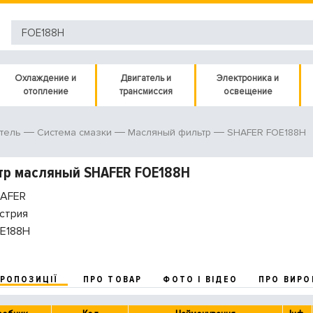
Охлаждение и
Двигатель и
Электроника и
отопление
трансмиссия
освещение
SHAFER FOE188H
тель
Система смазки
Масляный фильтр
тр масляный SHAFER FOE188H
AFER
стрия
E188H
ПРОПОЗИЦІЇ
ПРО ТОВАР
ФОТО І ВІДЕО
ПРО ВИРО