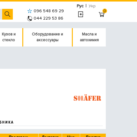
|
Рус
Укр
096 548 69 29
0
044 229 53 86
Кузов и
Оборудование и
Масла и
стекло
аксессуары
автохимия
БНИКА