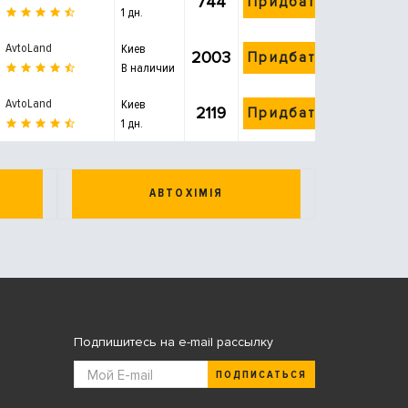
744
Придбати
1 дн.
AvtoLand
Киев
2003
Придбати
В наличии
AvtoLand
Киев
2119
Придбати
1 дн.
АВТОХІМІЯ
Подпишитесь на e-mail рассылку
ПОДПИСАТЬСЯ