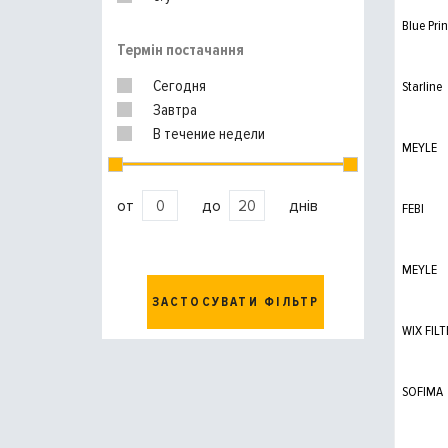
WUNDER filter
Blue Prin
KNECHT
Термін постачання
MANN-FILTER
VAG
Сегодня
Starline
Завтра
В течение недели
MEYLE
от
до
днів
FEBI
MEYLE
ЗАСТОСУВАТИ ФІЛЬТР
WIX FILT
SOFIMA