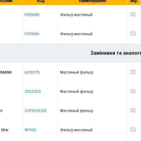
робник
Код
Найменування
Інф.
FOE188H
Фильтр масляный
FOE188H
Фильтр масляный
Замінники та аналог
RMANN
A210079
Масляный фильтр
2502300
Масляный фильтр
on
COF100525E
Масляный фильтр
ilter
WY106
Фильтр масляный