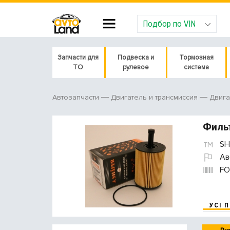
Подбор по VIN
Запчасти для
Подвеска и
Тормозная
ТО
рулевое
система
Автозапчасти
Двигатель и трансмиссия
Двига
Филь
SH
Ав
FO
УСІ 