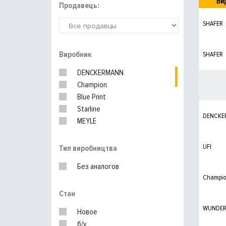
Ви
Продавець:
SHAFER
Виробник
SHAFER
DENCKERMANN
Champion
Blue Print
Starline
DENCKE
MEYLE
FEBI
SOFIMA
UFI
Тип виробництва
WIX FILTERS
Без аналогов
Kolbenschmidt
Champi
PURFLUX
Стан
HENGST
BOSCH
WUNDER f
Новое
UFI
б/у