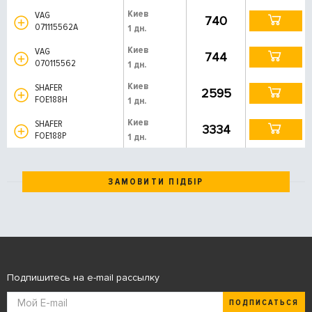
Киев
VAG
740
071115562A
1 дн.
Киев
VAG
744
070115562
1 дн.
Киев
SHAFER
2595
FOE188H
1 дн.
Киев
SHAFER
3334
FOE188P
1 дн.
ЗАМОВИТИ ПІДБІР
Подпишитесь на e-mail рассылку
ПОДПИСАТЬСЯ