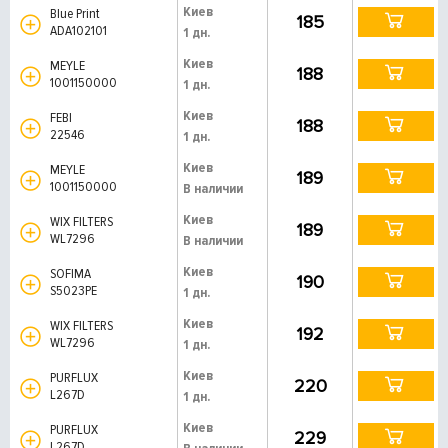
Киев
Blue Print
185
ADA102101
1 дн.
Киев
MEYLE
188
1001150000
1 дн.
Киев
FEBI
188
22546
1 дн.
Киев
MEYLE
189
1001150000
В наличии
Киев
WIX FILTERS
189
WL7296
В наличии
Киев
SOFIMA
190
S5023PE
1 дн.
Киев
WIX FILTERS
192
WL7296
1 дн.
Киев
PURFLUX
220
L267D
1 дн.
Киев
PURFLUX
229
L267D