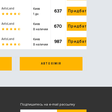
AvtoLand
Киев
637
Придбати
1 дн.
AvtoLand
Киев
670
Придбати
В наличии
AvtoLand
Киев
987
Придбати
В наличии
АВТОХІМІЯ
Подпишитесь на e-mail рассылку