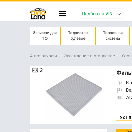
Подбор по VIN
Запчасти для
Подвеска и
Тормозная
ТО
рулевое
система
Автозапчасти
Охлаждение и отопление
Отоп
2
Фильт
Blu
Ве
AD
УСІ 