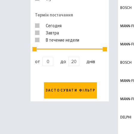
BOSCH
Термін постачання
Сегодня
MANN-FI
Завтра
В течение недели
MANN-FI
от
до
днів
BOSCH
MANN-FI
ЗАСТОСУВАТИ ФІЛЬТР
MANN-FI
DELPHI