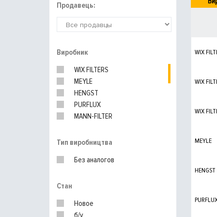
Ви
Продавець:
Виробник
WIX FILT
WIX FILTERS
MEYLE
WIX FILT
HENGST
PURFLUX
WIX FILT
MANN-FILTER
DELPHI
UFI
MEYLE
Тип виробництва
KNECHT
Без аналогов
BOSCH
HENGST
Стан
PURFLU
Новое
б/у