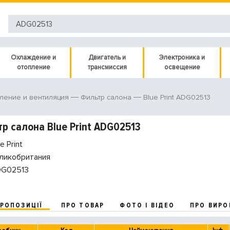
Охлаждение и
Двигатель и
Электроника и
отопление
трансмиссия
освещение
Blue Print ADG02513
ление и вентиляция
Фильтр салона
р салона Blue Print ADG02513
e Print
ликобритания
G02513
ПРОПОЗИЦІЇ
ПРО ТОВАР
ФОТО І ВІДЕО
ПРО ВИРО