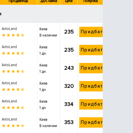
Продавець
Доставка
Ціна
Покупка
и
AvtoLand
Киев
235
Придбати
В наличии
AvtoLand
Киев
235
Придбати
1 дн.
AvtoLand
Киев
243
Придбати
1 дн.
AvtoLand
Киев
320
Придбати
1 дн.
AvtoLand
Киев
334
Придбати
1 дн.
AvtoLand
Киев
353
Придбати
В наличии