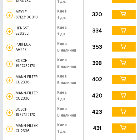
AF5073A
1 дн.
Киев
MEYLE
320
37123190010
1 дн.
Киев
HENGST
334
E2925LI
1 дн.
Киев
PURFLUX
353
AH248
В наличии
Киев
BOSCH
398
1987432170
В наличии
Киев
MANN-FILTER
402
CU2336
В наличии
Киев
MANN-FILTER
420
CU2336
1 дн.
Киев
BOSCH
423
1987432170
В наличии
Киев
MANN-FILTER
431
CU2336
1 дн.