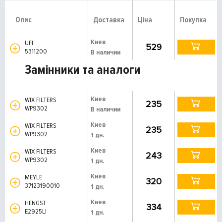
Опис
Доставка
Ціна
Покупка
Киев
UFI
529
5311200
В наличии
Замінники та аналоги
Киев
WIX FILTERS
235
WP9302
В наличии
Киев
WIX FILTERS
235
WP9302
1 дн.
Киев
WIX FILTERS
243
WP9302
1 дн.
Киев
MEYLE
320
37123190010
1 дн.
Киев
HENGST
334
E2925LI
1 дн.