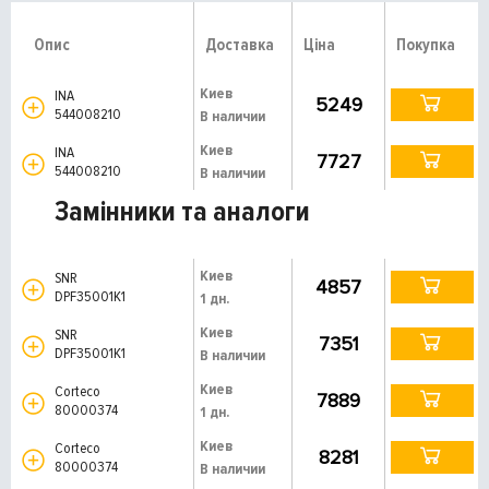
Опис
Доставка
Ціна
Покупка
Киев
INA
5249
544008210
В наличии
Киев
INA
7727
544008210
В наличии
Замінники та аналоги
Киев
SNR
4857
DPF35001K1
1 дн.
Киев
SNR
7351
DPF35001K1
В наличии
Киев
Corteco
7889
80000374
1 дн.
Киев
Corteco
8281
80000374
В наличии