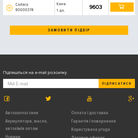
Киев
Corteco
9603
80000374
1 дн.
ЗАМОВИТИ ПІДБІР
Підпишіться на e-mail розсилку
ПІДПИСАТИСЯ
Автозапчастини
Оплата і доставка
Акумулятори, масла,
Гарантія і повернення
автохімія оптом
Користувача угода
Новини
Договор оферти