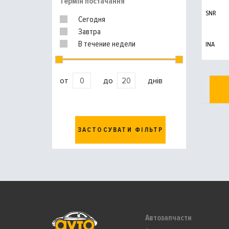
Термін постачання
SNR
Сегодня
Завтра
В течение недели
INA
от
до
днів
ЗАСТОСУВАТИ ФІЛЬТР
Автозапчасти