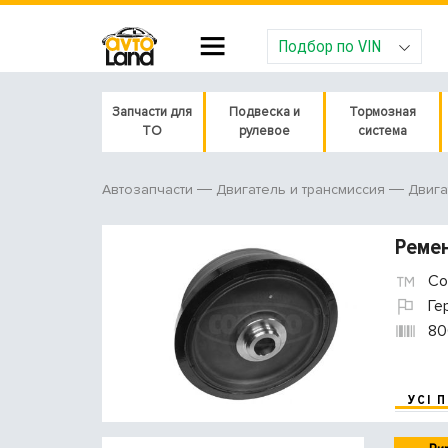
Подбор по VIN
Запчасти для
Подвеска и
Тормозная
ТО
рулевое
система
Автозапчасти
Двигатель и трансмиссия
Двига
Ремен
Co
Ге
80
УСІ 