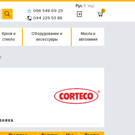
|
Рус
Укр
096 548 69 29
0
044 229 53 86
Кузов и
Оборудование и
Масла и
стекло
аксессуары
автохимия
4
БНИКА