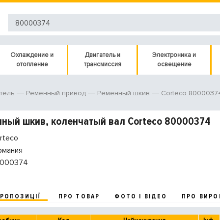
Охлаждение и
Двигатель и
Электроника и
отопление
трансмиссия
освещение
Corteco 8000037
тель
Ременный привод
Ременный шкив
ный шкив, коленчатый вал Corteco 80000374
rteco
рмания
000374
ПРОПОЗИЦІЇ
ПРО ТОВАР
ФОТО І ВІДЕО
ПРО ВИРО