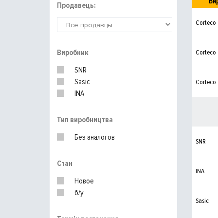
Ви
Продавець:
Corteco
Виробник
Corteco
SNR
Sasic
Corteco
INA
Тип виробництва
Без аналогов
SNR
Стан
INA
Новое
б/у
Sasic