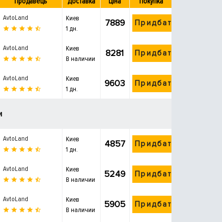
Продавець
Доставка
Ціна
Покупка
AvtoLand
Киев
7889
Придбати
1 дн.
AvtoLand
Киев
8281
Придбати
В наличии
AvtoLand
Киев
9603
Придбати
1 дн.
и
AvtoLand
Киев
4857
Придбати
1 дн.
AvtoLand
Киев
5249
Придбати
В наличии
AvtoLand
Киев
5905
Придбати
В наличии