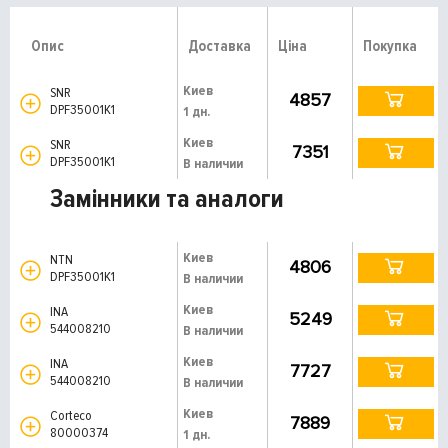
Опис
Доставка
Ціна
Покупка
Киев
SNR
4857
DPF35001K1
1 дн.
Киев
SNR
7351
DPF35001K1
В наличии
Замінники та аналоги
Киев
NTN
4806
DPF35001K1
В наличии
Киев
INA
5249
544008210
В наличии
Киев
INA
7727
544008210
В наличии
Киев
Corteco
7889
80000374
1 дн.