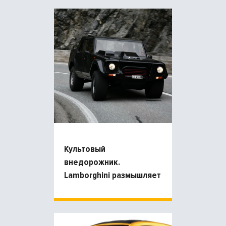
японского Land Cruise
Культовый
внедорожник.
Lamborghini размышляет
над разработкой новой
модели популярного
внедорожника LM002