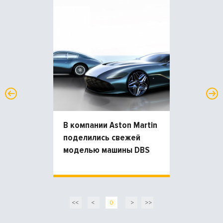
В компании Aston Martin
поделились свежей
моделью машины DBS
GT Zagato
<<
<
0
>
>>