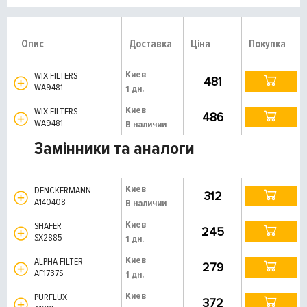
Опис
Доставка
Ціна
Покупка
Киев
WIX FILTERS
481
WA9481
1 дн.
Киев
WIX FILTERS
486
WA9481
В наличии
Замінники та аналоги
Киев
DENCKERMANN
312
A140408
В наличии
Киев
SHAFER
245
SX2885
1 дн.
Киев
ALPHA FILTER
279
AF1737S
1 дн.
Киев
PURFLUX
372