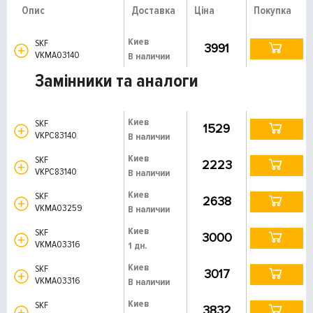
Опис
Доставка
Ціна
Покупка
Киев
SKF
3991
VKMA03140
В наличии
Замінники та аналоги
Киев
SKF
1529
VKPC83140
В наличии
Киев
SKF
2223
VKPC83140
В наличии
Киев
SKF
2638
VKMA03259
В наличии
Киев
SKF
3000
VKMA03316
1 дн.
Киев
SKF
3017
VKMA03316
В наличии
Киев
SKF
3832