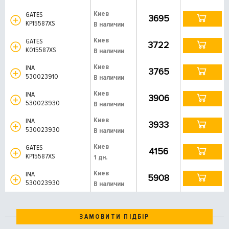
Киев
GATES
3695
KP15587XS
В наличии
Киев
GATES
3722
K015587XS
В наличии
Киев
INA
3765
530023910
В наличии
Киев
INA
3906
530023930
В наличии
Киев
INA
3933
530023930
В наличии
Киев
GATES
4156
KP15587XS
1 дн.
Киев
INA
5908
530023930
В наличии
ЗАМОВИТИ ПІДБІР