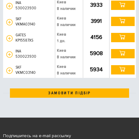
Киев
INA
3933
530023930
В наличии
Киев
SKF
3991
VKMA03140
В наличии
Киев
GATES
4156
KP15587XS
1 дн.
Киев
INA
5908
530023930
В наличии
Киев
SKF
5934
VKMC03140
В наличии
ЗАМОВИТИ ПІДБІР
Подпишитесь на e-mail рассылку