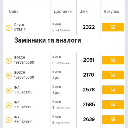
Опис
Доставка
Ціна
Покупка
Киев
Dayco
2322
KTB310
В наличии
Замінники та аналоги
Киев
BOSCH
2081
1987946568
В наличии
Киев
BOSCH
2170
1987946568
1 дн.
Киев
INA
2578
530023910
1 дн.
Киев
INA
2585
530023910
В наличии
Киев
INA
2639
530023910
В наличии