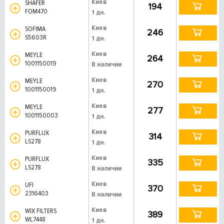
Киев
SHAFER
194
FOM470
1 дн.
Киев
SOFIMA
246
S5603R
1 дн.
Киев
MEYLE
264
1001150019
В наличии
Киев
MEYLE
270
1001150019
1 дн.
Киев
MEYLE
277
1001150003
1 дн.
Киев
PURFLUX
314
LS278
1 дн.
Киев
PURFLUX
335
LS278
В наличии
Киев
UFI
370
2316403
В наличии
Киев
WIX FILTERS
389
WL7448
1 дн.