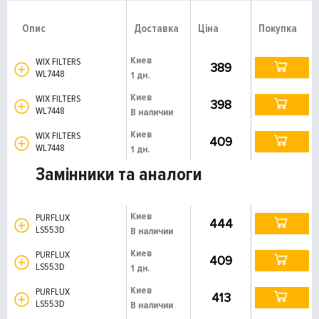
Опис
Доставка
Ціна
Покупка
Киев
WIX FILTERS
389
WL7448
1 дн.
Киев
WIX FILTERS
398
WL7448
В наличии
Киев
WIX FILTERS
409
WL7448
1 дн.
Замінники та аналоги
Киев
PURFLUX
444
LS553D
В наличии
Киев
PURFLUX
409
LS553D
1 дн.
Киев
PURFLUX
413
LS553D
В наличии