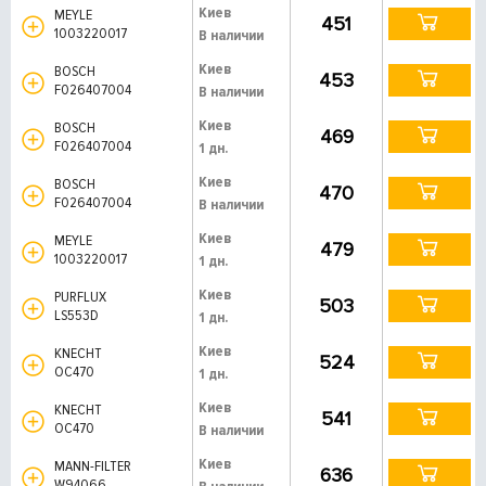
Киев
MEYLE
451
1003220017
В наличии
Киев
BOSCH
453
F026407004
В наличии
Киев
BOSCH
469
F026407004
1 дн.
Киев
BOSCH
470
F026407004
В наличии
Киев
MEYLE
479
1003220017
1 дн.
Киев
PURFLUX
503
LS553D
1 дн.
Киев
KNECHT
524
OC470
1 дн.
Киев
KNECHT
541
OC470
В наличии
Киев
MANN-FILTER
636
W94066