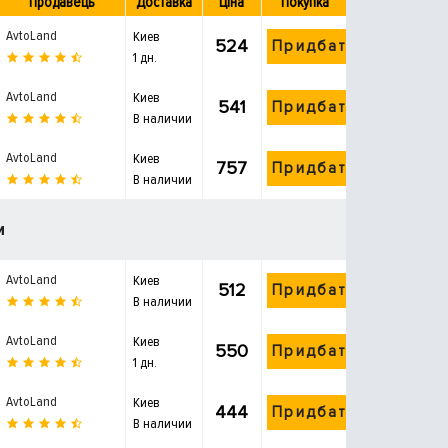
Продавець
Доставка
Ціна
Покупка
AvtoLand
Киев
524
Придбати
1 дн.
AvtoLand
Киев
541
Придбати
В наличии
AvtoLand
Киев
757
Придбати
В наличии
и
AvtoLand
Киев
512
Придбати
В наличии
AvtoLand
Киев
550
Придбати
1 дн.
AvtoLand
Киев
444
Придбати
В наличии