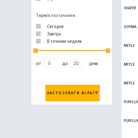
SHAFER
Термін постачання
Сегодня
SOFIMA
Завтра
В течение недели
MEYLE
от
до
днів
MEYLE
MEYLE
ЗАСТОСУВАТИ ФІЛЬТР
PURFLU
PURFLU