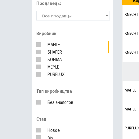
Ви
Продавець:
KNECHT
Виробник
KNECHT
MAHLE
SHAFER
KNECHT
SOFIMA
MEYLE
PURFLUX
UFI
WIX FILTERS
MAHLE
Тип виробництва
BOSCH
Без аналогов
MANN-FILTER
MAHLE
Стан
PURFLU
Новое
б/у