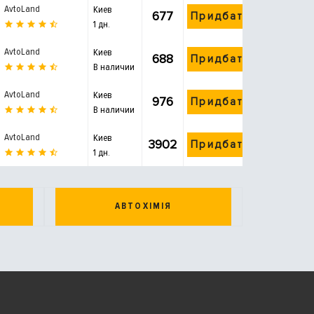
AvtoLand
Киев
677
Придбати
1 дн.
AvtoLand
Киев
688
Придбати
В наличии
AvtoLand
Киев
976
Придбати
В наличии
AvtoLand
Киев
3902
Придбати
1 дн.
АВТОХІМІЯ