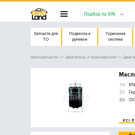
Подбор по VIN
Запчасти для
Подвеска и
Тормозная
ТО
рулевое
система
Автозапчасти
Двигатель и трансмиссия
Двига
Масл
KN
Ге
O
УСІ 