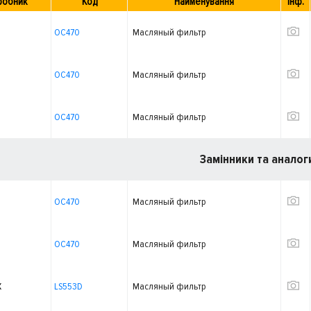
робник
Код
Найменування
Інф.
OC470
Масляный фильтр
OC470
Масляный фильтр
OC470
Масляный фильтр
Замінники та аналог
OC470
Масляный фильтр
OC470
Масляный фильтр
X
LS553D
Масляный фильтр