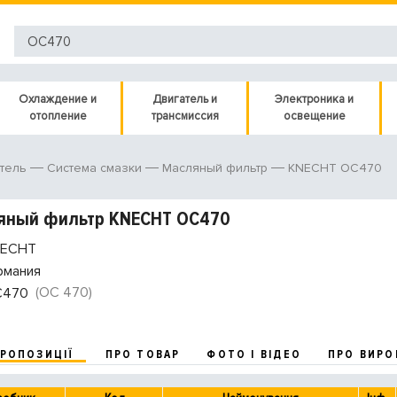
Охлаждение и
Двигатель и
Электроника и
отопление
трансмиссия
освещение
KNECHT OC470
тель
Система смазки
Масляный фильтр
яный фильтр KNECHT OC470
ECHT
рмания
(OC 470)
C470
ПРОПОЗИЦІЇ
ПРО ТОВАР
ФОТО І ВІДЕО
ПРО ВИРО