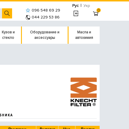
|
Рус
Укр
096 548 69 29
0
044 229 53 86
Кузов и
Оборудование и
Масла и
стекло
аксессуары
автохимия
БНИКА