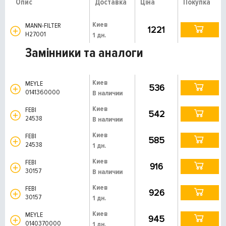
Опис
Доставка
Ціна
Покупка
Киев
MANN-FILTER
1221
H27001
1 дн.
Замінники та аналоги
Киев
MEYLE
536
0141360000
В наличии
Киев
FEBI
542
24538
В наличии
Киев
FEBI
585
24538
1 дн.
Киев
FEBI
916
30157
В наличии
Киев
FEBI
926
30157
1 дн.
Киев
MEYLE
945
0140370000
1 дн.