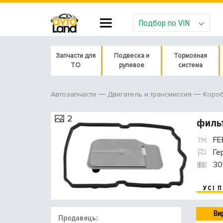
Подбор по VIN
Запчасти для
Подвеска и
Тормозная
ТО
рулевое
система
Автозапчасти
Двигатель и трансмиссия
Короб
2
фильт
FE
Ге
30
УСІ 
Ви
Продавець: