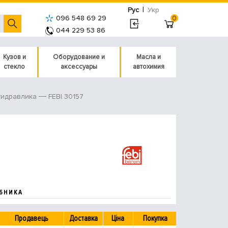
|
Рус
Укр
096 548 69 29
0
044 229 53 86
Кузов и
Оборудование и
Масла и
стекло
аксессуары
автохимия
FEBI 30157
гидравлика
БНИКА
Продавець
Доставка
Ціна
Покупка