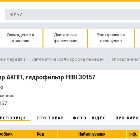
Охлаждение и
Двигатель и
Электроника и
отопление
трансмиссия
освещение
ка передач
Автоматическая коробка передач
Управление/
р АКПП, гидрофильтр FEBI 30157
BI
рмания
157
ПРОПОЗИЦІЇ
ПРО ТОВАР
ФОТО І ВІДЕО
ПРО ВИРО
робник
Код
Найменування
Інф.