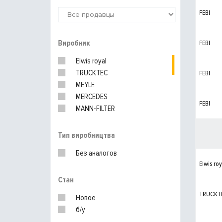
FEBI
Виробник
FEBI
Elwis royal
TRUCKTEC
FEBI
MEYLE
MERCEDES
FEBI
MANN-FILTER
SWAG
KNECHT
Тип виробництва
Без аналогов
Elwis roy
Стан
TRUCKT
Новое
б/у