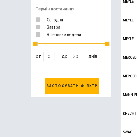
MEYLE
Термін постачання
Сегодня
MEYLE
Завтра
В течение недели
MEYLE
от
до
днів
MERCED
MERCED
ЗАСТОСУВАТИ ФІЛЬТР
MANN-FI
KNECHT
SWAG